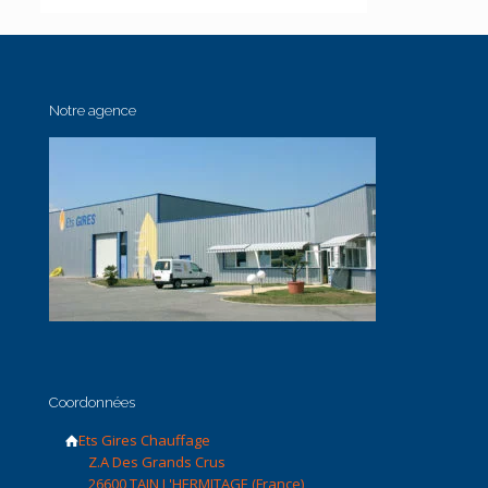
Notre agence
Coordonnées
Ets Gires Chauffage
Z.A Des Grands Crus
26600 TAIN L'HERMITAGE (France)