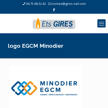
04.75.08.32.42
contact@gires-sarl.com
logo EGCM Minodier