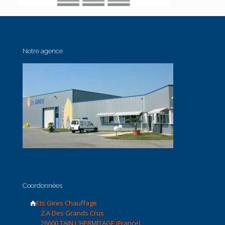
Notre agence
Coordonnées
Ets Gires Chauffage
Z.A Des Grands Crus
26600 TAIN L'HERMITAGE (France)