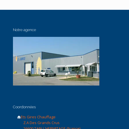
Notre agence
Coordonnées
Ets Gires Chauffage
Z.A Des Grands Crus
26600 TAIN L'HERMITAGE (France)