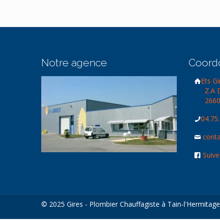
Notre agence
Coord
Ets G
Z.A 
2660
04.75
conta
Suive
© 2025 Gires - Plombier Chauffagiste à Tain-l'Hermitag