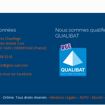
onnées
Nous sommes qualifi
QUALIBAT
ires Chauffage
Des Grands Crus
0 TAIN L'HERMITAGE (France)
.08.32.42
ct@gires-sarl.com
z-nous sur Facebook
e - Drôme. Tous droits réservés -
Mentions Légales
-
RGPD
-
Bloctel