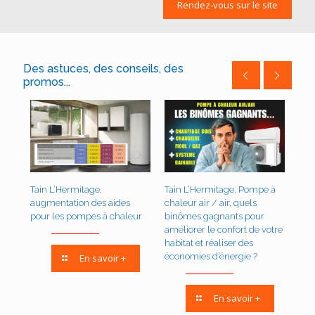
Rendez-vous sur le site
Des astuces, des conseils, des
promos...
ge
Tain L’Hermitage,
Tain L’Hermitage, Pompe à
Tai
augmentation des aides
chaleur air / air, quels
pom
ôts
pour les pompes à chaleur
binômes gagnants pour
rén
améliorer le confort de votre
habitat et réaliser des
économies d’énergie ?
En savoir +
En savoir +